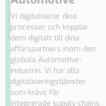
gör
arbetar
är
kontor
Insikter
Vi digitaliserar dina
Teknisk
Supply
Vårt
Vår
Tech
support
Chain
tillvägagångssätt
historia
processer och kopplar
papers
Networks
Boka
dem digitalt till dina
Vår
Arbeta
Integrerad
Nyheter
ett
Supply
kunskap
på
affärspartners inom den
Chain
möte
PipeChain
för
Case
Vår
Automotive
globala Automotive-
Karriär
erfarenhet
Management
Integrerad
Downloads
Supply
industrin. Vi har alla
Chain
Finansiell
för
digitaliseringstjänster
information
Retail
som krävs för
Våra
Supply
certifikat
Chain
integrerade supply chains
Management