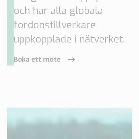
och har alla globala
Supply
Chain
Planning
fordonstillverkare
&
Collaboration
uppkopplade i nätverket.
Tull
&
Boka ett möte
Transport
Tullhantering
Transporthantering
Lösningar
Automotive
Retail
Tull
Transport