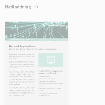
webbplatsens
funktionalitet
Nedladdning
och struktur,
baserat på
hur
webbplatsen
används.
Upplevelse
För att vår
webbplats
ska fungera
så bra som
möjligt under
ditt besök.