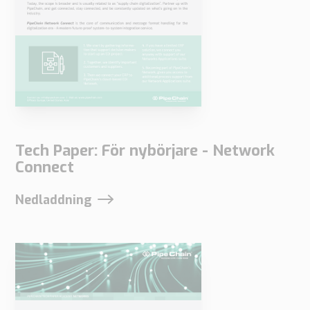
när du
besöker vår
webbplats
ökar du
chansen att
se
personligt
Tech Paper: För nybörjare - Network
anpassat
Connect
innehåll och
erbjudanden.
Nedladdning