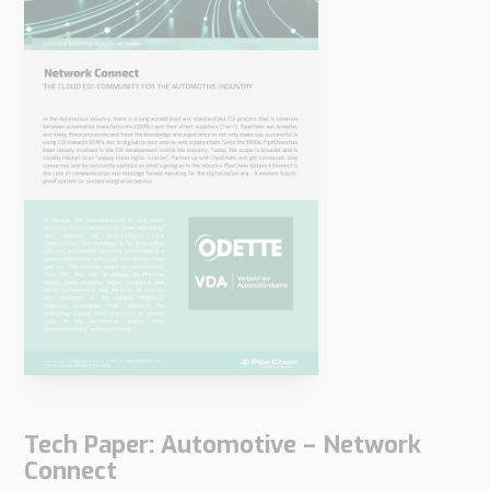
Nödvändiga
Dessa
cookies är
inte valbara.
De behövs
för att
webbplatsen
ska fungera.
Statistik
För att vi ska
kunna
Tech Paper: Automotive – Network
förbättra
Connect