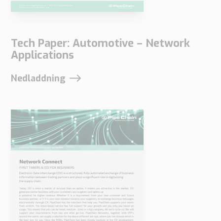
Om du nekar
dessa
cookies
Tech Paper: Automotive – Network
kommer viss
Applications
funktionalitet
att försvinna
Nedladdning
från
webbplatsen.
Marketing
Genom att
dela dina
intressen
och
beteende