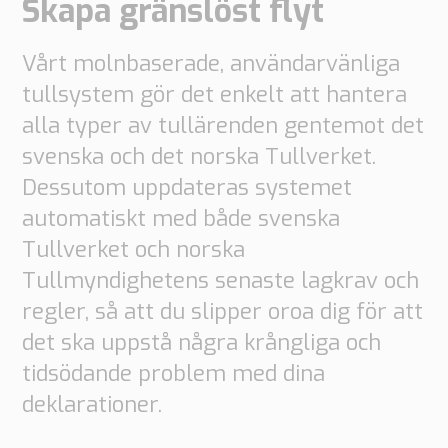
Skapa gränslöst flyt
Order
based
Samarbete
Vårt molnbaserade, användarvänliga
VMI
tullsystem gör det enkelt att hantera
Bygg
alla typer av tullärenden gentemot det
Vilka
svenska och det norska Tullverket.
är
Dessutom uppdateras systemet
dina
automatiskt med både svenska
behov?
Tullverket och norska
Tullmyndighetens senaste lagkrav och
regler, så att du slipper oroa dig för att
det ska uppstå några krångliga och
tidsödande problem med dina
deklarationer.