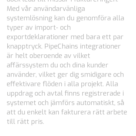
Nödvändiga
Med vår användarvänliga
Dessa
systemlösning kan du genomföra alla
cookies är
typer av import- och
inte valbara.
exportdeklarationer med bara ett par
De behövs
knapptryck. PipeChains integrationer
för att
är helt oberoende av vilket
webbplatsen
affärssystem du och dina kunder
ska fungera.
använder, vilket ger dig smidigare och
effektivare flöden i alla projekt. Alla
Statistik
uppdrag och avtal finns registrerade i
För att vi ska
systemet och jämförs automatiskt, så
kunna
att du enkelt kan fakturera rätt arbete
förbättra
till rätt pris.
webbplatsens