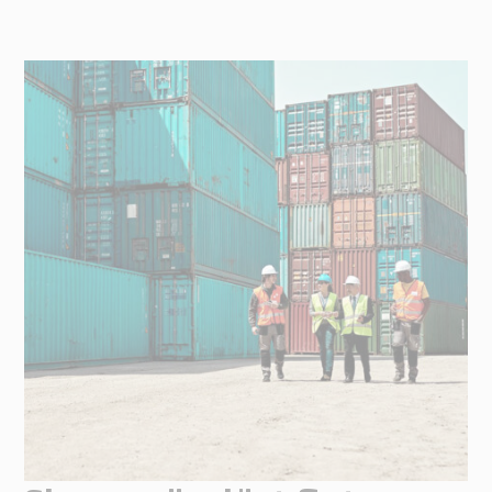
Supply
Chain
Planning
&
Collaboration
Tull
&
Transport
Tullhantering
Transporthantering
Lösningar
Automotive
Retail
Tull
Transport