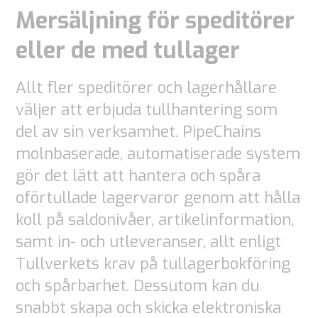
funktionalitet
Mersäljning för speditörer
och struktur,
baserat på
eller de med tullager
hur
webbplatsen
Allt fler speditörer och lagerhållare
används.
väljer att erbjuda tullhantering som
del av sin verksamhet. PipeChains
molnbaserade, automatiserade system
Upplevelse
gör det lätt att hantera och spåra
För att vår
oförtullade lagervaror genom att hålla
webbplats
koll på saldonivåer, artikelinformation,
ska fungera
samt in- och utleveranser, allt enligt
så bra som
Tullverkets krav på tullagerbokföring
möjligt under
ditt besök.
och spårbarhet. Dessutom kan du
Om du nekar
snabbt skapa och skicka elektroniska