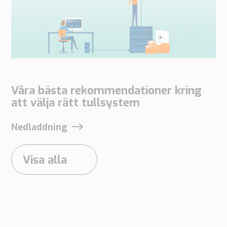
besöker vår
webbplats
ökar du
chansen att
se
personligt
Våra bästa rekommendationer kring
anpassat
att välja rätt tullsystem
innehåll och
erbjudanden.
Nedladdning
Visa alla