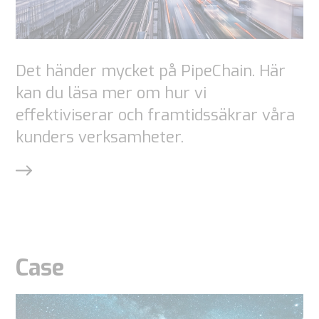
Upplevelse
För att vår
Det händer mycket på PipeChain. Här
webbplats
kan du läsa mer om hur vi
ska fungera
effektiviserar och framtidssäkrar våra
så bra som
kunders verksamheter.
möjligt under
ditt besök.
Om du nekar
dessa
cookies
kommer viss
Case
funktionalitet
att försvinna
från