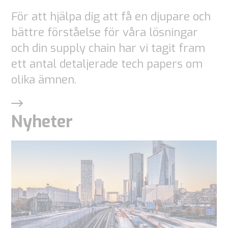
för att
För att hjälpa dig att få en djupare och
webbplatsen
bättre förståelse för våra lösningar
ska fungera.
och din supply chain har vi tagit fram
ett antal detaljerade tech papers om
Statistik
olika ämnen.
För att vi ska
kunna
Nyheter
förbättra
webbplatsens
funktionalitet
och struktur,
baserat på
hur
webbplatsen
används.