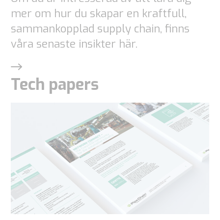
mer om hur du skapar en kraftfull,
sammankopplad supply chain, finns
våra senaste insikter här.
Tech papers
Nödvändiga
Dessa
cookies är
inte valbara.
De behövs