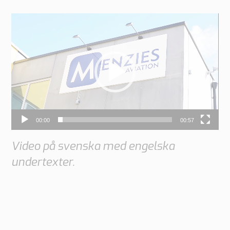
V
i
d
e
o
P
l
00:00
00:57
a
Video på svenska med engelska
y
undertexter.
e
r