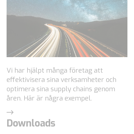
webbplatsen.
Marketing
Genom att
dela dina
intressen
och
Vi har hjälpt många företag att
beteende
effektivisera sina verksamheter och
när du
optimera sina supply chains genom
besöker vår
åren. Här är några exempel.
webbplats
ökar du
chansen att
Downloads
se