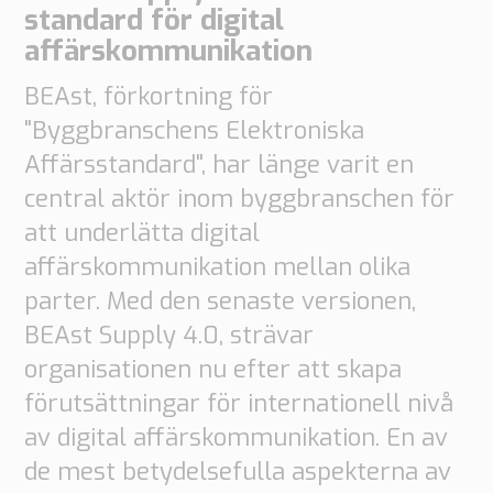
Order
standard för digital
based
affärskommunikation
Samarbete
VMI
BEAst, förkortning för
Bygg
"Byggbranschens Elektroniska
Vilka
Affärsstandard", har länge varit en
är
central aktör inom byggbranschen för
dina
att underlätta digital
behov?
affärskommunikation mellan olika
parter. Med den senaste versionen,
BEAst Supply 4.0, strävar
organisationen nu efter att skapa
förutsättningar för internationell nivå
av digital affärskommunikation. En av
de mest betydelsefulla aspekterna av