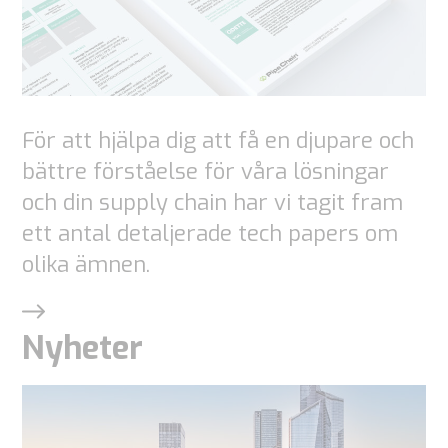
cookies
kommer viss
funktionalitet
att försvinna
från
För att hjälpa dig att få en djupare och
webbplatsen.
bättre förståelse för våra lösningar
och din supply chain har vi tagit fram
Marketing
ett antal detaljerade tech papers om
Genom att
olika ämnen.
dela dina
intressen
och
Nyheter
beteende
när du
besöker vår