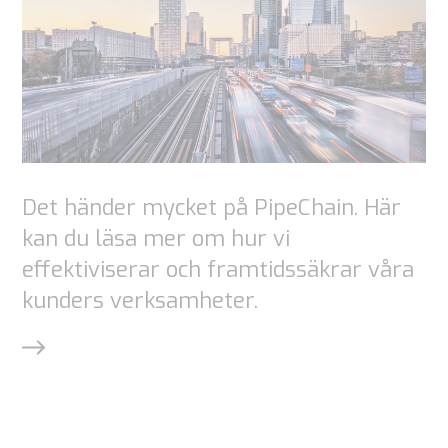
webbplats
ökar du
chansen att
se
personligt
anpassat
innehåll och
Det händer mycket på PipeChain. Här
erbjudanden.
kan du läsa mer om hur vi
effektiviserar och framtidssäkrar våra
kunders verksamheter.