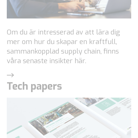
baserat på
hur
webbplatsen
Om du är intresserad av att lära dig
används.
mer om hur du skapar en kraftfull,
sammankopplad supply chain, finns
Upplevelse
våra senaste insikter här.
För att vår
webbplats
Tech papers
ska fungera
så bra som
möjligt under
ditt besök.
Om du nekar
dessa