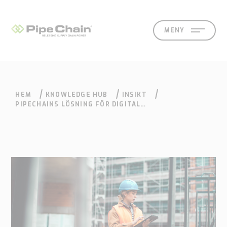
MENY
HEM
KNOWLEDGE HUB
INSIKT
LÖSNINGAR
SUPPORT
KONTAKT
SÖK
EN
SV
PIPECHAINS LÖSNING FÖR DIGITAL
AFFÄRSKOMMUNIKATION INOM BYGG- OCH
ANLÄGGNINGSBRANSCHEN
Vad
Hur
Vilka
Knowledge
Kontakt
vi
vi
vi
hub
Våra