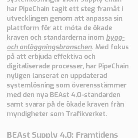
har PipeChain tagit ett steg framåt i
Supply
Chain
utvecklingen genom att anpassa sin
Planning
&
plattform för att möta de ökade
Collaboration
kraven och standarderna inom
bygg-
och anläggningsbranschen
. Med fokus
Tull
på att erbjuda effektiva och
&
Transport
digitaliserade processer, har PipeChain
Tullhantering
nyligen lanserat en uppdaterad
Transporthantering
systemlösning som överensstämmer
med den nya BEAst 4.0-standarden
Lösningar
samt svarar på de ökade kraven från
Automotive
myndigheter som Trafikverket.
Retail
Tull
Transport
BEAst Supply 4.0: Framtidens