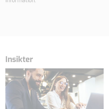
information.
Dessa
cookies är
inte valbara.
De behövs
för att
webbplatsen
ska fungera.
Insikter
Statistik
För att vi ska
kunna
förbättra
webbplatsens
funktionalitet
och struktur,