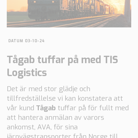
gör
arbetar
är
kontor
Insikter
Teknisk
Supply
Vårt
Vår
Tech
support
Chain
tillvägagångssätt
historia
papers
Networks
DATUM 03-10-24
Boka
Vår
Arbeta
Integrerad
Nyheter
ett
Supply
kunskap
på
Tågab tuffar på med TIS
Chain
möte
PipeChain
för
Case
Logistics
Vår
Automotive
Karriär
erfarenhet
Management
Integrerad
Downloads
Supply
Det är med stor glädje och
Chain
Finansiell
tillfredställelse vi kan konstatera att
för
information
Retail
vår kund
Tågab
tuffar på för fullt med
att hantera anmälan av varors
Våra
Supply
ankomst, AVA, för sina
certifikat
Chain
järnvägstransporter från Norge till
Management