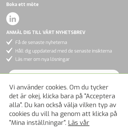
Boka ett möte
ANMÄL DIG TILL VÅRT NYHETSBREV
Få de senaste nyheterna
Håll dig uppdaterad med de senaste insikterna
Läs mer om nya lösningar
Vi använder cookies. Om du tycker
det är okej, klicka bara på "Acceptera
alla". Du kan också välja vilken typ av
Jag accepterar PipeChains integritetspolicy
cookies du vill ha genom att klicka på
>
"Mina inställningar".
Läs vår