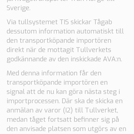
Sverige.
Supply
Chain
Planning
Via tullsystemet TIS skickar Tågab
&
dessutom information automatiskt till
Collaboration
den transportköpande importören
Tull
direkt när de mottagit Tullverkets
&
godkännande av den inskickade AVA:n.
Transport
Tullhantering
Med denna information får den
Transporthantering
transportköpande importören en
signal att de nu kan göra nästa steg i
Lösningar
importprocessen. Där ska de skicka en
Automotive
anmälan av varor (I2) till Tullverket,
Retail
medan tåget fortsatt befinner sig på
Tull
Transport
den anvisade platsen som utgörs av en