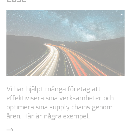
Nödvändiga
Dessa
cookies är
inte valbara.
De behövs
Vi har hjälpt många företag att
för att
effektivisera sina verksamheter och
webbplatsen
ska fungera.
optimera sina supply chains genom
åren. Här är några exempel.
Statistik