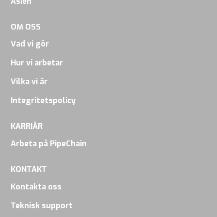
Asien
dela dina
intressen
OM OSS
och
Vad vi gör
beteende
när du
Hur vi arbetar
besöker vår
Vilka vi är
webbplats
Integritetspolicy
ökar du
chansen att
KARRIÄR
se
personligt
Arbeta på PipeChain
anpassat
KONTAKT
innehåll och
erbjudanden.
Kontakta oss
Teknisk support