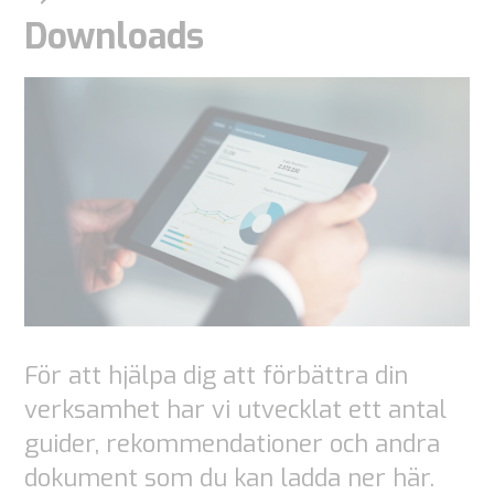
För att vi ska
Downloads
kunna
förbättra
webbplatsens
funktionalitet
och struktur,
baserat på
hur
webbplatsen
används.
För att hjälpa dig att förbättra din
Upplevelse
verksamhet har vi utvecklat ett antal
För att vår
guider, rekommendationer och andra
webbplats
dokument som du kan ladda ner här.