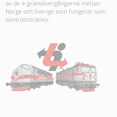
Order
av de 4 gränsövergångarna mellan
based
Norge och Sverige som fungerar som
Samarbete
VMI
kontrollsträckor.
Bygg
Vilka
är
dina
behov?