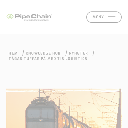
MENY
HEM
KNOWLEDGE HUB
NYHETER
LÖSNINGAR
SUPPORT
KONTAKT
SÖK
EN
SV
TÅGAB TUFFAR PÅ MED TIS LOGISTICS
Vad
Hur
Vilka
Knowledge
Kontakt
vi
vi
vi
hub
Våra