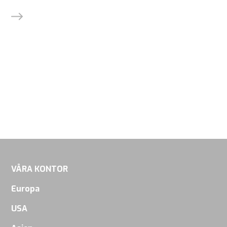
ska fungera
så bra som
möjligt under
ditt besök.
Om du nekar
dessa
cookies
kommer viss
funktionalitet
att försvinna
från
webbplatsen.
VÅRA KONTOR
Europa
Marketing
USA
Genom att